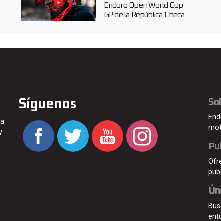
Enduro Open World Cup
GP de la República Checa
Síguenos
So
End
 a
mot
y
Pub
Ofr
pub
Ún
Bus
ent