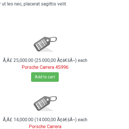
 leo nec, placerat sagittis velit.
Ã‚Â£ 25,000.00 (25.000,00 Ã¢â€šÂ¬)
each
Porsche Carrera 4S996
Add to cart
Ã‚Â£ 14,000.00 (14.000,00 Ã¢â€šÂ¬)
each
Porsche Carrera