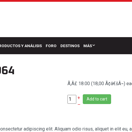
RODUCTOS Y ANÁLISIS
FORO
DESTINOS
MÁS
964
Ã‚Â£ 18.00 (18,00 Ã¢â€šÂ¬)
ea
+
Add to cart
–
consectetur adipiscing elit. Aliquam odio risus, aliquet in elit e