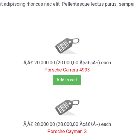
 adipiscing rhoncus nec elit. Pellentesque lectus purus, semper ut
Ã‚Â£ 20,000.00 (20.000,00 Ã¢â€šÂ¬)
each
Porsche Carrera 4993
Add to cart
Ã‚Â£ 28,000.00 (28.000,00 Ã¢â€šÂ¬)
each
Porsche Cayman S