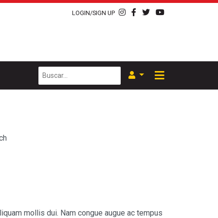
LOGIN/SIGN UP
ch
u, aliquam mollis dui. Nam congue augue ac tempus