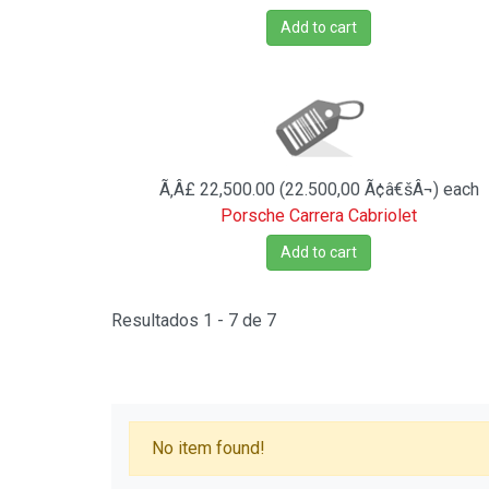
Add to cart
Ã‚Â£ 22,500.00 (22.500,00 Ã¢â€šÂ¬)
each
Porsche Carrera Cabriolet
Add to cart
Resultados 1 - 7 de 7
No item found!