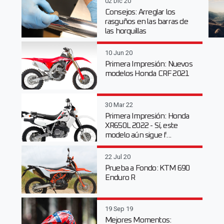
02 Dic 20
Consejos: Arreglar los
rasguños en las barras de
las horquillas
10 Jun 20
Primera Impresión: Nuevos
modelos Honda CRF 2021
30 Mar 22
Primera Impresión: Honda
XR650L 2022 - Sí, este
modelo aún sigue f...
22 Jul 20
Prueba a Fondo: KTM 690
Enduro R
19 Sep 19
Mejores Momentos: