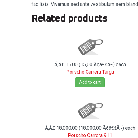
facilisis. Vivamus sed ante vestibulum sem blandit
Related products
Ã‚Â£ 15.00 (15,00 Ã¢â€šÂ¬)
each
Porsche Carrera Targa
Add to cart
Ã‚Â£ 18,000.00 (18.000,00 Ã¢â€šÂ¬)
each
Porsche Carrera 911