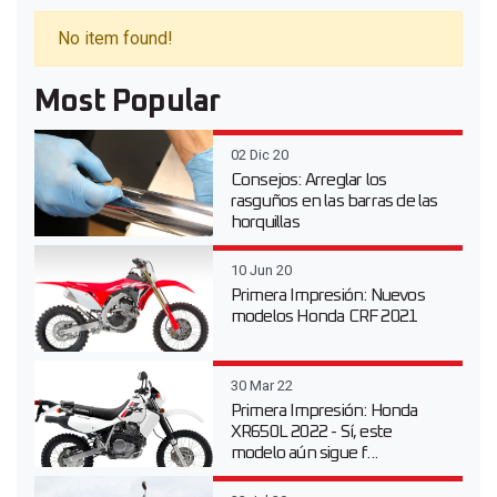
No item found!
Most Popular
02 Dic 20
Consejos: Arreglar los
rasguños en las barras de las
horquillas
10 Jun 20
Primera Impresión: Nuevos
modelos Honda CRF 2021
30 Mar 22
Primera Impresión: Honda
XR650L 2022 - Sí, este
modelo aún sigue f...