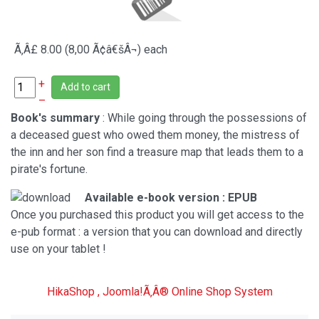
Ã‚Â£ 8.00 (8,00 Ã¢â€šÂ¬)
each
+
Add to cart
–
Book's summary
: While going through the possessions of
a deceased guest who owed them money, the mistress of
the inn and her son find a treasure map that leads them to a
pirate's fortune.
Available e-book version : EPUB
Once you purchased this product you will get access to the
e-pub format : a version that you can download and directly
use on your tablet !
HikaShop , Joomla!Ã‚Â® Online Shop System