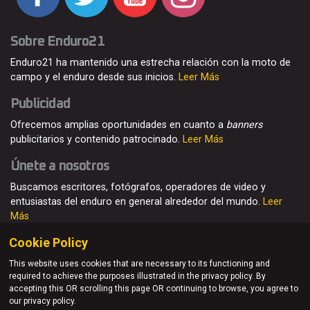
Sobre Enduro21
Enduro21 ha mantenido una estrecha relación con la moto de
campo y el enduro desde sus inicios.
Leer Más
Publicidad
Ofrecemos amplias oportunidades en cuanto a
banners
publicitarios y contenido patrocinado.
Leer Más
Únete a nosotros
Buscamos escritores, fotógrafos, operadores de video y
entusiastas del enduro en general alrededor del mundo.
Leer
Más
Cookie Policy
This website uses cookies that are necessary to its functioning and
required to achieve the purposes illustrated in the privacy policy. By
© Enduro21 / Future7Media Limited. Todos los derechos
accepting this OR scrolling this page OR continuing to browse, you agree to
reservados
our privacy policy.