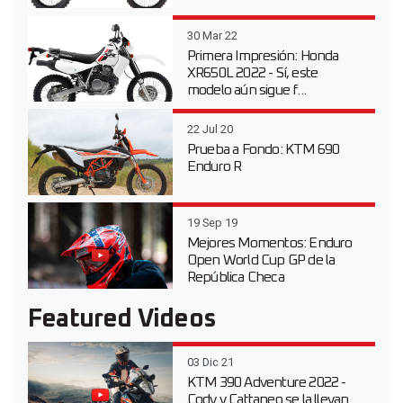
30 Mar 22
Primera Impresión: Honda
XR650L 2022 - Sí, este
modelo aún sigue f...
22 Jul 20
Prueba a Fondo: KTM 690
Enduro R
19 Sep 19
Mejores Momentos: Enduro
Open World Cup GP de la
República Checa
Featured Videos
03 Dic 21
KTM 390 Adventure 2022 -
Cody y Cattaneo se la llevan