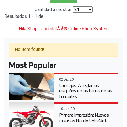
Cantidad a mostrar
Resultados 1 - 1 de 1
HikaShop , Joomla!Ã‚Â® Online Shop System
No item found!
Most Popular
02 Dic 20
Consejos: Arreglar los
rasguños en las barras de las
horquillas
10 Jun 20
Primera Impresión: Nuevos
modelos Honda CRF 2021