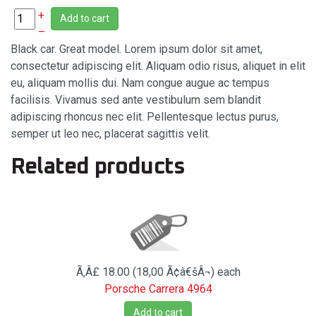
+
Add to cart
–
Black car. Great model. Lorem ipsum dolor sit amet,
consectetur adipiscing elit. Aliquam odio risus, aliquet in elit
eu, aliquam mollis dui. Nam congue augue ac tempus
facilisis. Vivamus sed ante vestibulum sem blandit
adipiscing rhoncus nec elit. Pellentesque lectus purus,
semper ut leo nec, placerat sagittis velit.
Related products
Ã‚Â£ 18.00 (18,00 Ã¢â€šÂ¬)
each
Porsche Carrera 4964
Add to cart