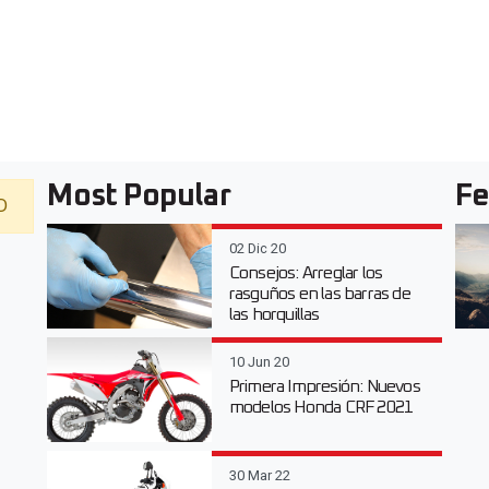
Most Popular
Fe
D
02 Dic 20
Consejos: Arreglar los
rasguños en las barras de
las horquillas
10 Jun 20
Primera Impresión: Nuevos
modelos Honda CRF 2021
30 Mar 22