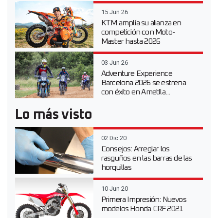
15 Jun 26
KTM amplía su alianza en
competición con Moto-
Master hasta 2026
03 Jun 26
Adventure Experience
Barcelona 2026 se estrena
con éxito en Ametlla...
Lo más visto
02 Dic 20
Consejos: Arreglar los
rasguños en las barras de las
horquillas
10 Jun 20
Primera Impresión: Nuevos
modelos Honda CRF 2021