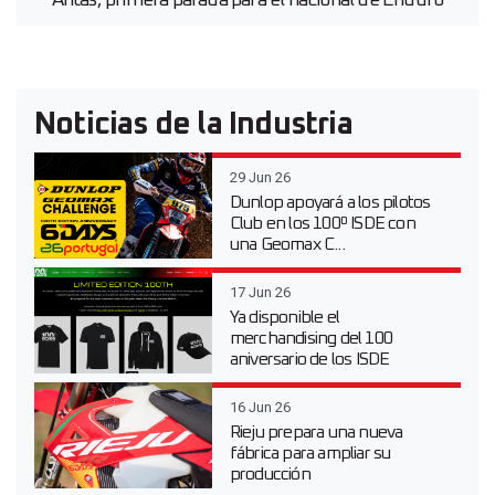
Antas, primera parada para el nacional de Enduro
Noticias de la Industria
29 Jun 26
Dunlop apoyará a los pilotos
Club en los 100º ISDE con
una Geomax C...
17 Jun 26
Ya disponible el
merchandising del 100
aniversario de los ISDE
16 Jun 26
Rieju prepara una nueva
fábrica para ampliar su
producción