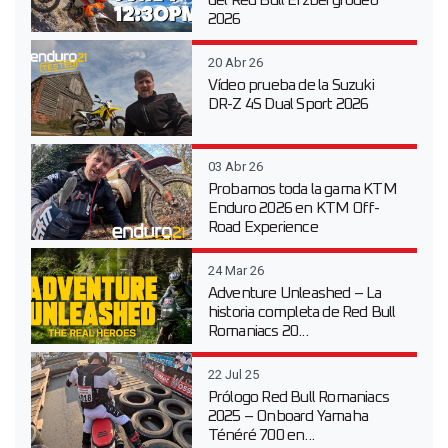
del Red Bull Erzbergrodeo
2026
20 Abr 26
Vídeo prueba de la Suzuki
DR-Z 4S Dual Sport 2026
03 Abr 26
Probamos toda la gama KTM
Enduro 2026 en KTM Off-
Road Experience
24 Mar 26
Adventure Unleashed – La
historia completa de Red Bull
Romaniacs 20...
22 Jul 25
Prólogo Red Bull Romaniacs
2025 – Onboard Yamaha
Ténéré 700 en...