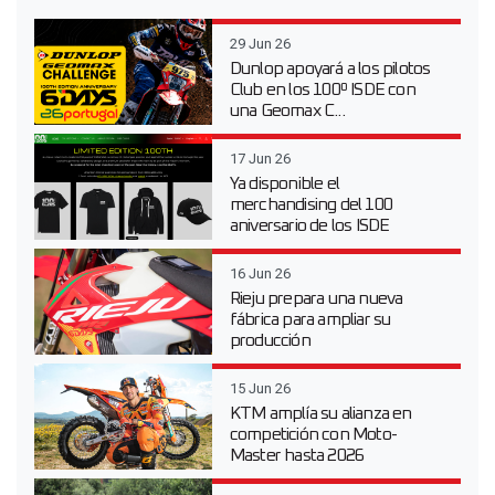
29 Jun 26
Dunlop apoyará a los pilotos
Club en los 100º ISDE con
una Geomax C...
17 Jun 26
Ya disponible el
merchandising del 100
aniversario de los ISDE
16 Jun 26
Rieju prepara una nueva
fábrica para ampliar su
producción
15 Jun 26
KTM amplía su alianza en
competición con Moto-
Master hasta 2026