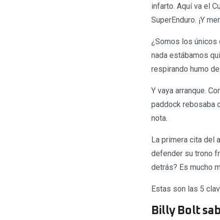
infarto. Aquí va el
SuperEnduro. ¡Y me
¿Somos los únicos 
nada estábamos quit
respirando humo de 
Y vaya arranque. Con
paddock rebosaba c
nota.
La primera cita del
defender su trono f
detrás? Es mucho m
Estas son las 5 cla
Billy Bolt sa