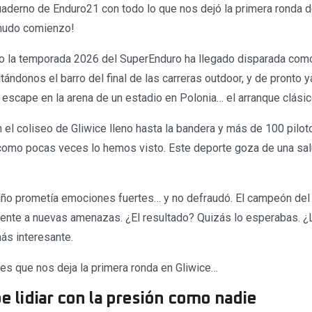
 Cuaderno de Enduro21 con todo lo que nos dejó la primera ronda 
nudo comienzo!
o la temporada 2026 del SuperEnduro ha llegado disparada com
ándonos el barro del final de las carreras outdoor, y de pronto
escape en la arena de un estadio en Polonia… el arranque clási
 el coliseo de Gliwice lleno hasta la bandera y más de 100 piloto
omo pocas veces lo hemos visto. Este deporte goza de una salu
 año prometía emociones fuertes… y no defraudó. El campeón de
rente a nuevas amenazas. ¿El resultado? Quizás lo esperabas. ¿L
ás interesante.
ves que nos deja la primera ronda en Gliwice…
be lidiar con la presión como nadie