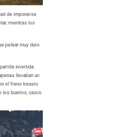
idad de imponerse
tar, mientras los
que pelear muy duro
rrilla invertida.
apenas llevaban un
on el freno trasero
de los buenos, casco