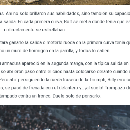
as. Ahí no solo brillaron sus habilidades, sino también su capac
 salida. En cada primera curva, Bolt se metía donde tenía que es
.. o directamente se estrellaban.
tara ganarle la salida o meterle rueda en la primera curva tenía 
omo un muro de hormigón en la parrilla, y todos lo saben.
u armadura apareció en la segunda manga, con la típica salida en pa
 se abrieron paso entre el caos hasta colocarse delante cuando 
ero al ir persiguiendo la rueda trasera de la Triumph, Billy erró c
s, se pasó de frenada con el delantero y... ¡al suelo! Trompazo 
stampado contra un tronco. Duele solo de pensarlo.