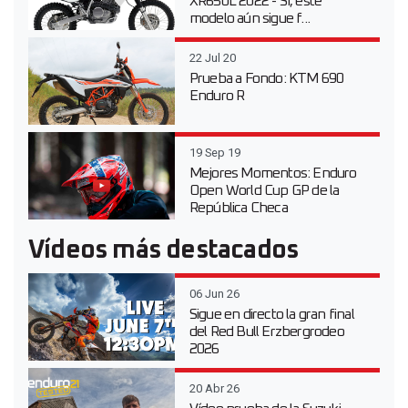
XR650L 2022 - Sí, este
modelo aún sigue f...
22 Jul 20
Prueba a Fondo: KTM 690
Enduro R
19 Sep 19
Mejores Momentos: Enduro
Open World Cup GP de la
República Checa
Vídeos más destacados
06 Jun 26
Sigue en directo la gran final
del Red Bull Erzbergrodeo
2026
20 Abr 26