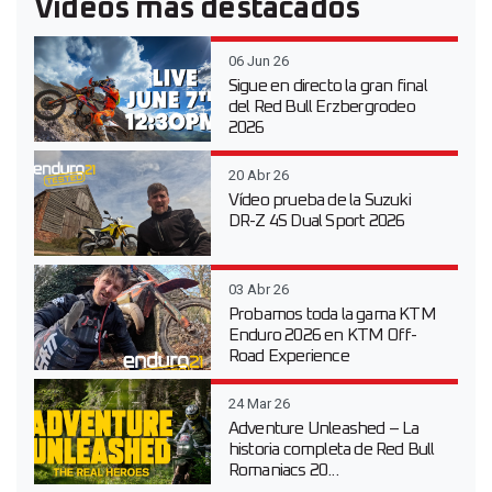
Vídeos más destacados
06 Jun 26
Sigue en directo la gran final
del Red Bull Erzbergrodeo
2026
20 Abr 26
Vídeo prueba de la Suzuki
DR-Z 4S Dual Sport 2026
03 Abr 26
Probamos toda la gama KTM
Enduro 2026 en KTM Off-
Road Experience
24 Mar 26
Adventure Unleashed – La
historia completa de Red Bull
Romaniacs 20...