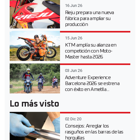
16 Jun 26
Rieju prepara una nueva
fábrica para ampliar su
producción
15 Jun 26
KTM amplía su alianza en
competición con Moto-
Master hasta 2026
03 Jun 26
Adventure Experience
Barcelona 2026 se estrena
con éxito en Ametlla...
Lo más visto
02 Dic 20
Consejos: Arreglar los
rasguños en las barras de las
horquillas