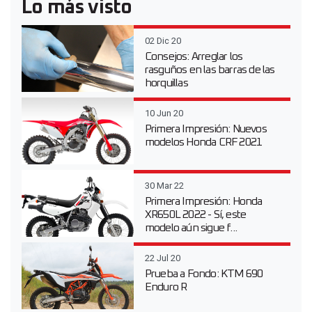
Lo más visto
02 Dic 20
Consejos: Arreglar los
rasguños en las barras de las
horquillas
10 Jun 20
Primera Impresión: Nuevos
modelos Honda CRF 2021
30 Mar 22
Primera Impresión: Honda
XR650L 2022 - Sí, este
modelo aún sigue f...
22 Jul 20
Prueba a Fondo: KTM 690
Enduro R