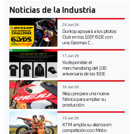
Noticias de la Industria
29 Jun 26
Dunlop apoyará a los pilotos
Club en los 100º ISDE con
una Geomax C...
17 Jun 26
Ya disponible el
merchandising del 100
aniversario de los ISDE
16 Jun 26
Rieju prepara una nueva
fábrica para ampliar su
producción
15 Jun 26
KTM amplía su alianza en
competición con Moto-