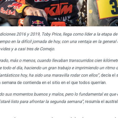
ediciones 2016 y 2019, Toby Price, llega como líder a la etapa d
iempo en la difícil jornada de hoy, con una ventaja en la genera
ides y a casi tres de Cornejo.
do, más o menos, cuando llevaban transcurridos cien kilómetr
e todo el día, haciendo un gran trabajo e imprimiendo un ritmo d
ntásticos hoy, ha sido una maravilla rodar con ellos”,
decía el 
a semana de contienda en el sitio en el que todos querrían.
do sus momentos buenos y malos, pero lo fundamental es que e
Estaré listo para afrontar la segunda semana”
, resumía el austra