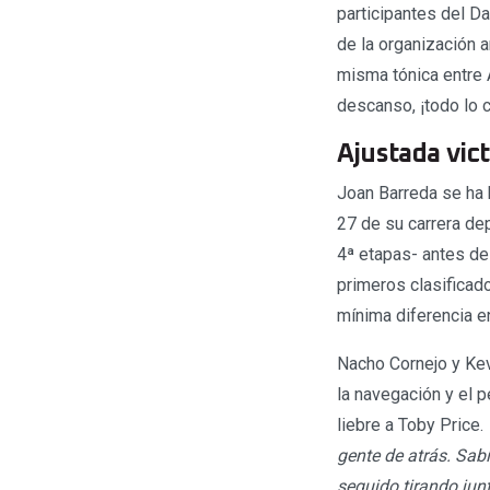
participantes del D
de la organización 
misma tónica entre 
descanso, ¡todo lo c
Ajustada vic
Joan Barreda se ha h
27 de su carrera de
4ª etapas- antes de 
primeros clasificad
mínima diferencia e
Nacho Cornejo y Kevi
la navegación y el p
liebre a Toby Price.
gente de atrás. Sa
seguido tirando jun