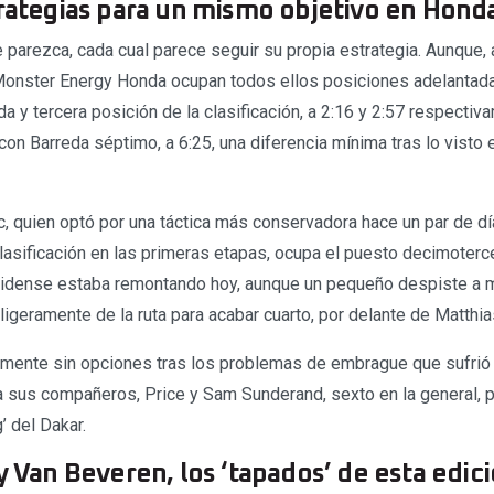
trategias para un mismo objetivo en Hond
 parezca, cada cual parece seguir su propia estrategia. Aunque, a
Monster Energy Honda ocupan todos ellos posiciones adelantad
a y tercera posición de la clasificación, a 2:16 y 2:57 respecti
 y con Barreda séptimo, a 6:25, una diferencia mínima tras lo visto
, quien optó por una táctica más conservadora hace un par de día
clasificación en las primeras etapas, ocupa el puesto decimoterce
idense estaba remontando hoy, aunque un pequeño despiste a m
igeramente de la ruta para acabar cuarto, por delante de Matthia
camente sin opciones tras los problemas de embrague que sufrió e
sus compañeros, Price y Sam Sunderand, sexto en la general, 
g’ del Dakar.
y Van Beveren, los ‘tapados’ de esta edic