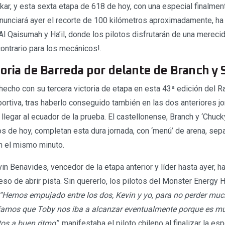
akar, y esta sexta etapa de 618 de hoy, con una especial finalm
anunciará ayer el recorte de 100 kilómetros aproximadamente, ha
Al Qaisumah y Ha’il, donde los pilotos disfrutarán de una mereci
ontrario para los mecánicos!.
toria de Barreda por delante de Branch y
echo con su tercera victoria de etapa en esta 43ª edición del Ra
portiva, tras haberlo conseguido también en las dos anteriores j
llegar al ecuador de la prueba. El castellonense, Branch y ‘Chuck
os de hoy, completan esta dura jornada, con ‘menú’ de arena, sep
n el mismo minuto.
n Benavides, vencedor de la etapa anterior y líder hasta ayer, h
eso de abrir pista. Sin quererlo, los pilotos del Monster Energy
“Hemos empujado entre los dos, Kevin y yo, para no perder muc
bíamos que Toby nos iba a alcanzar eventualmente porque es m
tos a buen ritmo”,
manifestaba el piloto chileno al finalizar la esp