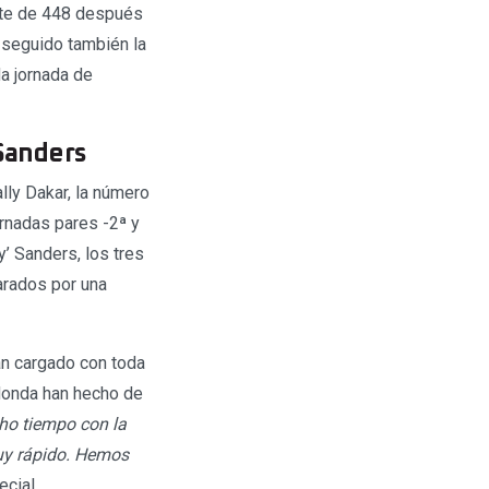
ente de 448 después
 seguido también la
da jornada de
 Sanders
lly Dakar, la número
ornadas pares -2ª y
y’ Sanders, los tres
arados por una
an cargado con toda
 Honda han hecho de
ho tiempo con la
uy rápido. Hemos
ecial.