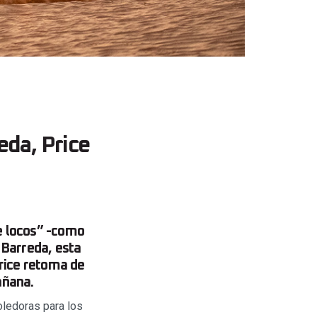
eda, Price
de locos” -como
 Barreda, esta
Price retoma de
añana.
ledoras para los