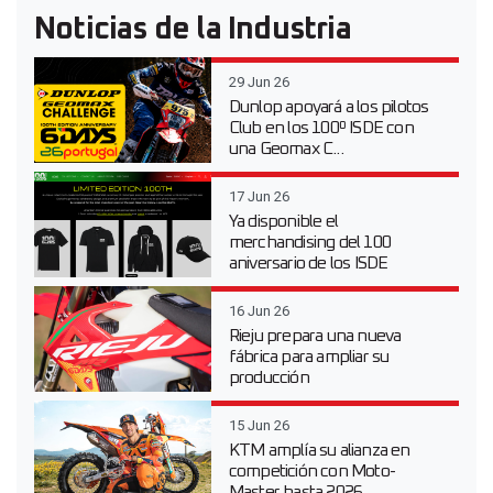
Noticias de la Industria
29 Jun 26
Dunlop apoyará a los pilotos
Club en los 100º ISDE con
una Geomax C...
17 Jun 26
Ya disponible el
merchandising del 100
aniversario de los ISDE
16 Jun 26
Rieju prepara una nueva
fábrica para ampliar su
producción
15 Jun 26
KTM amplía su alianza en
competición con Moto-
Master hasta 2026