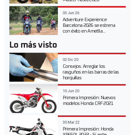
03 Jun 26
Adventure Experience
Barcelona 2026 se estrena
con éxito en Ametlla...
Lo más visto
02 Dic 20
Consejos: Arreglar los
rasguños en las barras de las
horquillas
10 Jun 20
Primera Impresión: Nuevos
modelos Honda CRF 2021
30 Mar 22
Primera Impresión: Honda
XR650L 2022 - Sí, este