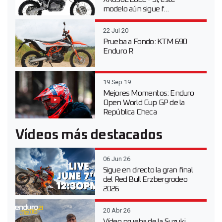
modelo aún sigue f...
22 Jul 20
Prueba a Fondo: KTM 690
Enduro R
19 Sep 19
Mejores Momentos: Enduro
Open World Cup GP de la
República Checa
Vídeos más destacados
06 Jun 26
Sigue en directo la gran final
del Red Bull Erzbergrodeo
2026
20 Abr 26
Vídeo prueba de la Suzuki