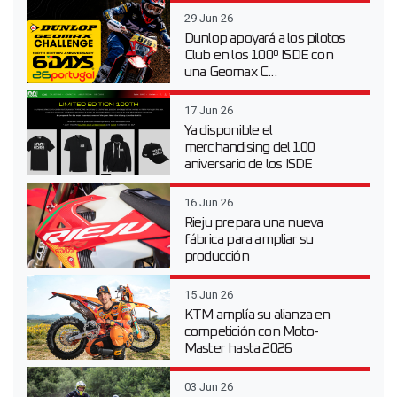
29 Jun 26
Dunlop apoyará a los pilotos
Club en los 100º ISDE con
una Geomax C...
17 Jun 26
Ya disponible el
merchandising del 100
aniversario de los ISDE
16 Jun 26
Rieju prepara una nueva
fábrica para ampliar su
producción
15 Jun 26
KTM amplía su alianza en
competición con Moto-
Master hasta 2026
03 Jun 26