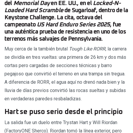
del
Memorial Day
en EE. UU., en el
Locked-N-
Loaded Hard Scramble
de Sugarloaf, dentro de la
Keystone Challenge. La cita, octava del
campeonato
US Hard Enduro Series 2025
, fue
una auténtica prueba de resistencia en uno de los
terrenos más salvajes de Pennsylvania.
Muy cerca de la también brutal
Tough Like RORR
, la carrera
se dividía en tres vueltas: una primera de 26 km y dos más
cortas pero cargadas de secciones técnicas y barro
pegajoso que convirtió el terreno en una trampa sin tregua.
A diferencia de RORR, el agua aquí no drenó nada bien y la
lluvia de días previos convirtió las rocas sueltas y subidas
en verdaderas paredes resbaladizas.
Hart se puso serio desde el principio
La salida fue un duelo entre Trystan Hart y Will Riordan
(FactoryONE Sherco). Riordan tomó la línea exterior, pero