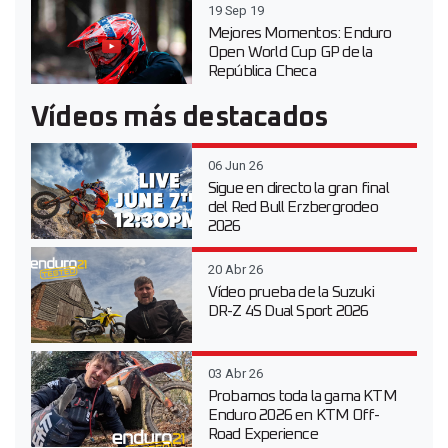
19 Sep 19
Mejores Momentos: Enduro
Open World Cup GP de la
República Checa
Vídeos más destacados
06 Jun 26
Sigue en directo la gran final
del Red Bull Erzbergrodeo
2026
20 Abr 26
Vídeo prueba de la Suzuki
DR-Z 4S Dual Sport 2026
03 Abr 26
Probamos toda la gama KTM
Enduro 2026 en KTM Off-
Road Experience