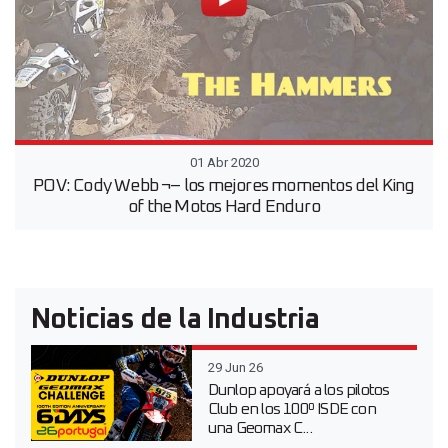
01 Abr 2020
POV: Cody Webb ¬– los mejores momentos del King
of the Motos Hard Enduro
Noticias de la Industria
29 Jun 26
Dunlop apoyará a los pilotos
Club en los 100º ISDE con
una Geomax C...