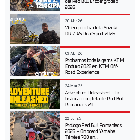
del Red Bull Erzbergrodeo
2026
20 Abr 26
Vídeo prueba de la Suzuki
DR-Z 4S Dual Sport 2026
03 Abr 26
Probamos toda la gama KTM
Enduro 2026 en KTM Off-
Road Experience
24 Mar 26
Adventure Unleashed – La
historia completa de Red Bull
Romaniacs 20...
22 Jul 25
Prólogo Red Bull Romaniacs
2025 – Onboard Yamaha
Ténéré 700 en...