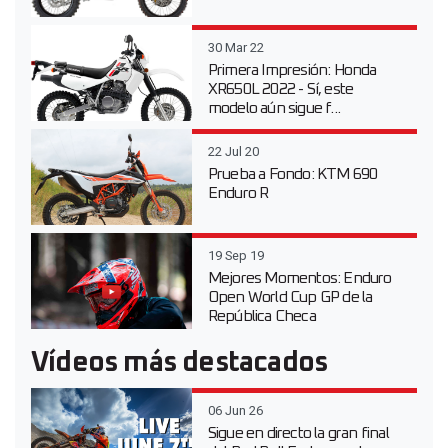
30 Mar 22
Primera Impresión: Honda
XR650L 2022 - Sí, este
modelo aún sigue f...
22 Jul 20
Prueba a Fondo: KTM 690
Enduro R
19 Sep 19
Mejores Momentos: Enduro
Open World Cup GP de la
República Checa
Vídeos más destacados
06 Jun 26
Sigue en directo la gran final