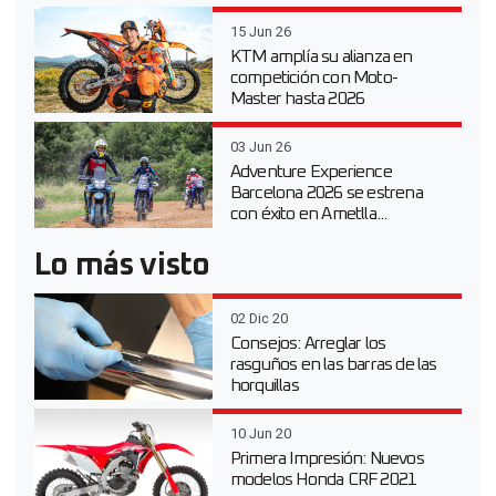
15 Jun 26
KTM amplía su alianza en
competición con Moto-
Master hasta 2026
03 Jun 26
Adventure Experience
Barcelona 2026 se estrena
con éxito en Ametlla...
Lo más visto
02 Dic 20
Consejos: Arreglar los
rasguños en las barras de las
horquillas
10 Jun 20
Primera Impresión: Nuevos
modelos Honda CRF 2021