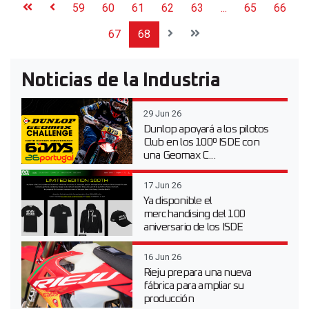
59
60
61
62
63
...
65
66
67
68
Noticias de la Industria
29 Jun 26
Dunlop apoyará a los pilotos
Club en los 100º ISDE con
una Geomax C...
17 Jun 26
Ya disponible el
merchandising del 100
aniversario de los ISDE
16 Jun 26
Rieju prepara una nueva
fábrica para ampliar su
producción