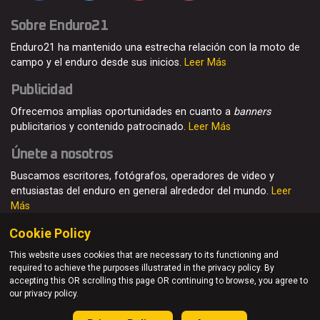
Sobre Enduro21
Enduro21 ha mantenido una estrecha relación con la moto de
campo y el enduro desde sus inicios.
Leer Más
Publicidad
Ofrecemos amplias oportunidades en cuanto a
banners
publicitarios y contenido patrocinado.
Leer Más
Únete a nosotros
Buscamos escritores, fotógrafos, operadores de video y
entusiastas del enduro en general alrededor del mundo.
Leer
Más
Cookie Policy
This website uses cookies that are necessary to its functioning and
required to achieve the purposes illustrated in the privacy policy. By
© Enduro21 / Future7Media Limited. Todos los derechos
accepting this OR scrolling this page OR continuing to browse, you agree to
reservados
our privacy policy.
Home
Quienes somos
Contacto
Únete
Publicidad