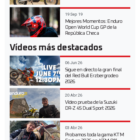
19 Sep 19
Mejores Momentos: Enduro
Open World Cup GP de la
República Checa
Vídeos más destacados
06 Jun 26
Sigue en directo la gran final
del Red Bull Erzbergrodeo
2026
20 Abr 26
Vídeo prueba de la Suzuki
DR-Z 4S Dual Sport 2026
03 Abr 26
Probamos toda la gama KTM