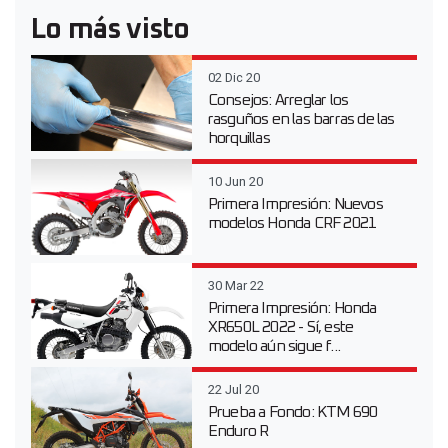
Lo más visto
02 Dic 20
Consejos: Arreglar los
rasguños en las barras de las
horquillas
10 Jun 20
Primera Impresión: Nuevos
modelos Honda CRF 2021
30 Mar 22
Primera Impresión: Honda
XR650L 2022 - Sí, este
modelo aún sigue f...
22 Jul 20
Prueba a Fondo: KTM 690
Enduro R