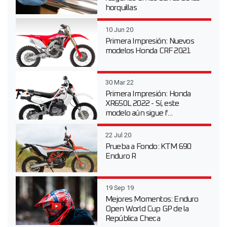
horquillas
10 Jun 20
Primera Impresión: Nuevos
modelos Honda CRF 2021
30 Mar 22
Primera Impresión: Honda
XR650L 2022 - Sí, este
modelo aún sigue f...
22 Jul 20
Prueba a Fondo: KTM 690
Enduro R
19 Sep 19
Mejores Momentos: Enduro
Open World Cup GP de la
República Checa