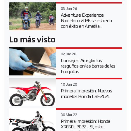
03 Jun 26
Adventure Experience
Barcelona 2026 se estrena
con éxito en Ametlla...
Lo más visto
02 Dic 20
Consejos: Arreglar los
rasguños en las barras de las
horquillas
10 Jun 20
Primera Impresión: Nuevos
modelos Honda CRF 2021
30 Mar 22
Primera Impresión: Honda
XR650L 2022 - Sí, este