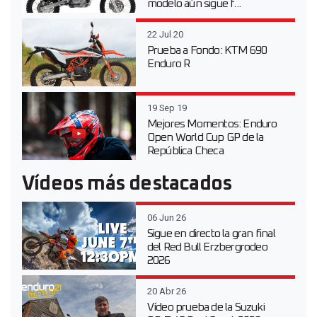
modelo aún sigue f...
22 Jul 20
Prueba a Fondo: KTM 690
Enduro R
19 Sep 19
Mejores Momentos: Enduro
Open World Cup GP de la
República Checa
Vídeos más destacados
06 Jun 26
Sigue en directo la gran final
del Red Bull Erzbergrodeo
2026
20 Abr 26
Vídeo prueba de la Suzuki