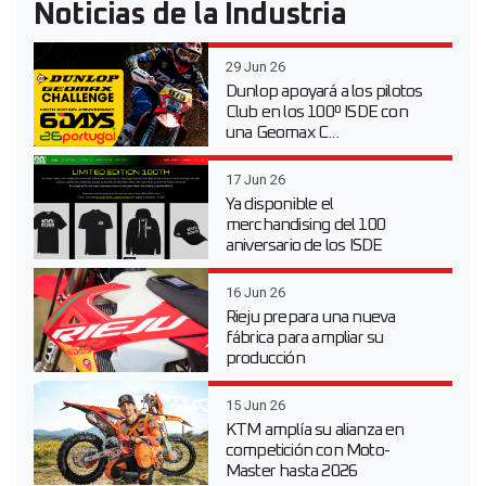
Noticias de la Industria
29 Jun 26
Dunlop apoyará a los pilotos
Club en los 100º ISDE con
una Geomax C...
17 Jun 26
Ya disponible el
merchandising del 100
aniversario de los ISDE
16 Jun 26
Rieju prepara una nueva
fábrica para ampliar su
producción
15 Jun 26
KTM amplía su alianza en
competición con Moto-
Master hasta 2026