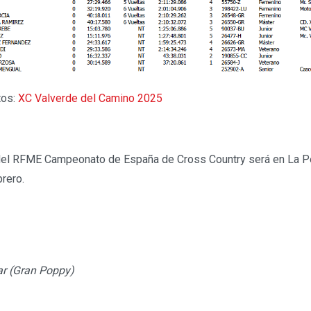
tos:
XC Valverde del Camino 2025
del RFME Campeonato de España de Cross Country será en La P
brero.
lar (Gran Poppy)