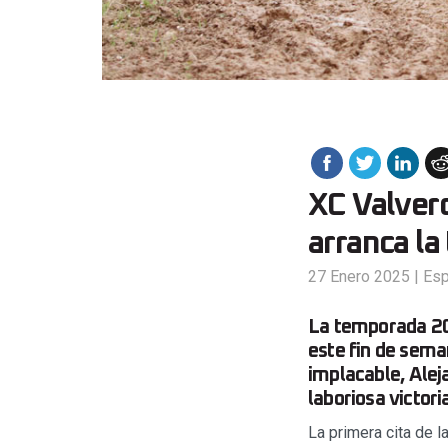
XC Valver
arranca la
27 Enero 2025
|
Es
La temporada 20
este fin de sema
implacable, Ale
laboriosa victor
La primera cita de 