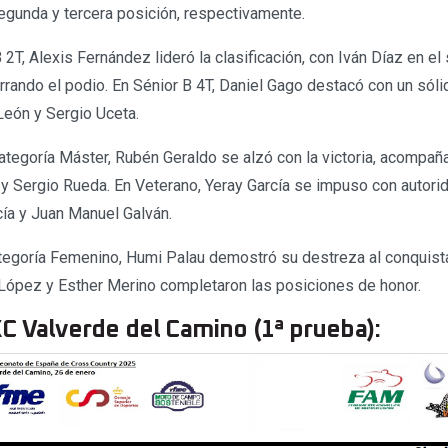
egunda y tercera posición, respectivamente.
 2T, Alexis Fernández lideró la clasificación, con Iván Díaz en el
rando el podio. En Sénior B 4T, Daniel Gago destacó con un sóli
eón y Sergio Uceta.
categoría Máster, Rubén Geraldo se alzó con la victoria, acompañ
y Sergio Rueda. En Veterano, Yeray García se impuso con autori
ía y Juan Manuel Galván.
ategoría Femenino, Humi Palau demostró su destreza al conquistar
López y Esther Merino completaron las posiciones de honor.
C Valverde del Camino (1ª prueba):