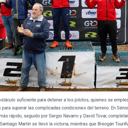
obstáculo suficiente para detener a los pilotos, quienes se empl
s para superar las complicadas condiciones del terreno. En Sénio
ás rápido, seguido por Sergio Navarro y David Tovar, completan
, Santiago Martín se llevó la victoria, mientras que Breogán Touri