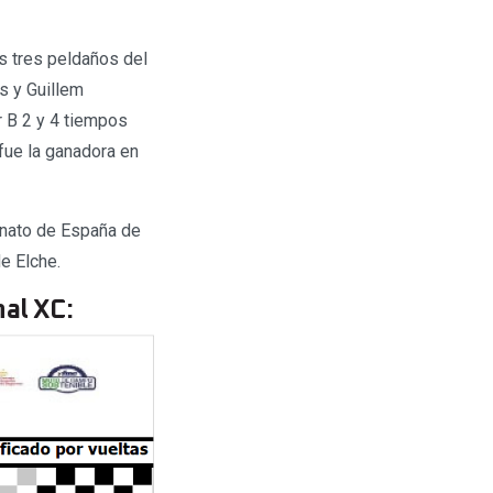
s tres peldaños del
s y Guillem
r B 2 y 4 tiempos
fue la ganadora en
eonato de España de
e Elche.
al XC: