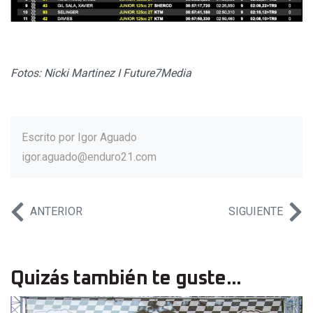
Fotos: Nicki Martinez I Future7Media
Escrito por
Igor Aguado
igor.aguado@enduro21.com
ANTERIOR
SIGUIENTE
Quizás también te guste...