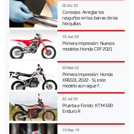
02 Dic 20
Consejos: Arreglar los
rasguños en las barras de las
horquillas
10 Jun 20
Primera Impresión: Nuevos
modelos Honda CRF 2021
30 Mar 22
Primera Impresión: Honda
XR650L 2022 - Sí, este
modelo aún sigue f...
22 Jul 20
Prueba a Fondo: KTM 690
Enduro R
19 Sep 19