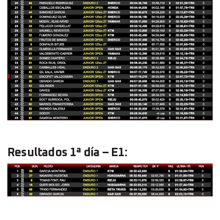
Resultados 1ª día – E1: