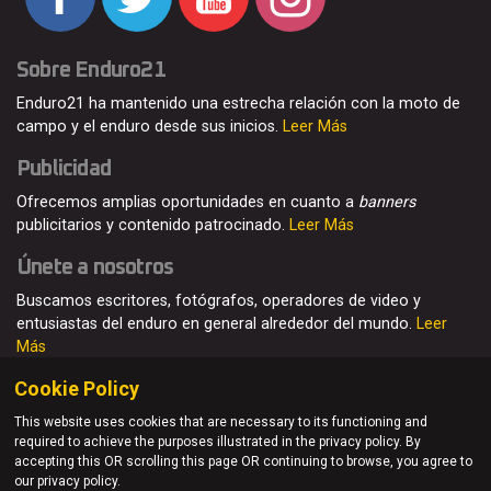
Sobre Enduro21
Enduro21 ha mantenido una estrecha relación con la moto de
campo y el enduro desde sus inicios.
Leer Más
Publicidad
Ofrecemos amplias oportunidades en cuanto a
banners
publicitarios y contenido patrocinado.
Leer Más
Únete a nosotros
Buscamos escritores, fotógrafos, operadores de video y
entusiastas del enduro en general alrededor del mundo.
Leer
Más
Cookie Policy
This website uses cookies that are necessary to its functioning and
required to achieve the purposes illustrated in the privacy policy. By
© Enduro21 / Future7Media Limited. Todos los derechos
accepting this OR scrolling this page OR continuing to browse, you agree to
reservados
our privacy policy.