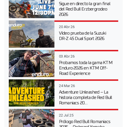
Sigue en directo la gran final
del Red Bull Erzbergrodeo
2026
20 Abr 26
Vídeo prueba de la Suzuki
DR-Z 4S Dual Sport 2026
03 Abr 26
Probamos toda la gama KTM
Enduro 2026 en KTM Off-
Road Experience
24 Mar 26
Adventure Unleashed – La
historia completa de Red Bull
Romaniacs 20...
22 Jul 25
Prólogo Red Bull Romaniacs
2025 – Onboard Yamaha