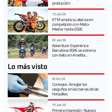
producción
15 Jun 26
KTM amplía su alianza en
competición con Moto-
Master hasta 2026
03 Jun 26
Adventure Experience
Barcelona 2026 se estrena
con éxito en Ametlla...
Lo más visto
02 Dic 20
Consejos: Arreglar los
rasguños en las barras de las
horquillas
10 Jun 20
Primera Impresión: Nuevos