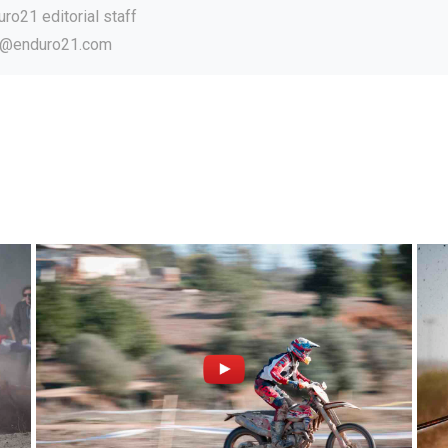
ro21 editorial staff
o@enduro21.com