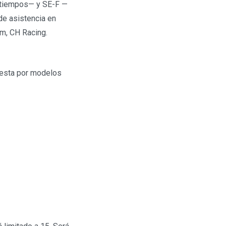
s tiempos— y SE-F —
de asistencia en
am, CH Racing.
uesta por modelos