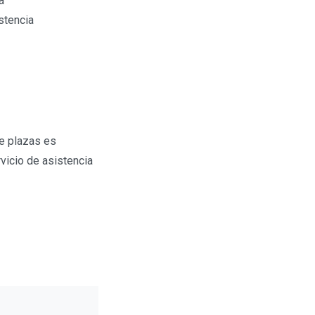
a
stencia
de plazas es
rvicio de asistencia