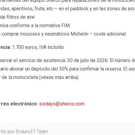
rramientas del equipo Sherco para reparaciones de la motociclet
das, aperitivos, fruta, etc.— en el paddock y en las zonas de asi
de filtros de aire
cnica conforme a la normativa FIM
e comprar mousses y neumáticos Michelin – coste adicional.
encia
: 1.700 euros, IVA incluido
servar el servicio de asistencia: 30 de julio de 2026. El número 
ario abonar un depósito del 30% para confirmar la reserva. El se
er de la motocicleta (véase más arriba).
rreo electrónico:
sixdays@sherco.com
rito por
Enduro21 Team