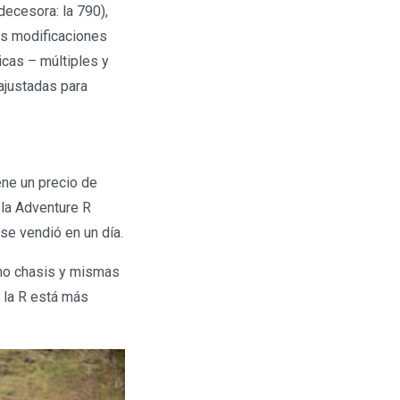
ecesora: la 790),
s modificaciones
icas – múltiples y
ajustadas para
ene un precio de
 la Adventure R
se vendió en un día.
mo chasis y mismas
 la R está más