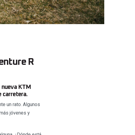
enture R
la nueva KTM
 carretera.
te un rato. Algunos
 más jóvenes y
 alguna. ¿Dónde está