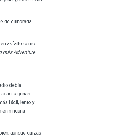
e de cilindrada
o en asfalto como
o más Adventure
edio debía
cadas, algunas
s fácil, lento y
n en ninguna
bién, aunque quizás