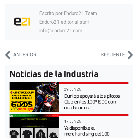
Escrito por
Enduro21 Team
Enduro21 editorial staff
info@enduro21.com
ANTERIOR
SIGUIENTE
Noticias de la Industria
29 Jun 26
Dunlop apoyará a los pilotos
Club en los 100º ISDE con
una Geomax C...
17 Jun 26
Ya disponible el
merchandising del 100