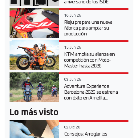
aniversario de los ISDE
16 Jun 26
Rieju prepara una nueva
fábrica para ampliar su
producción
15 Jun 26
KTM amplía su alianza en
competición con Moto-
Master hasta 2026
03 Jun 26
Adventure Experience
Barcelona 2026 se estrena
con éxito en Ametlla...
Lo más visto
02 Dic 20
Consejos: Arreglar los