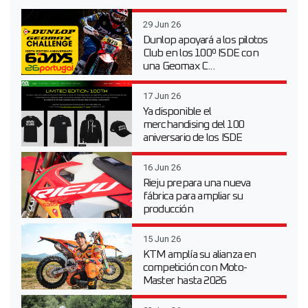
29 Jun 26
Dunlop apoyará a los pilotos
Club en los 100º ISDE con
una Geomax C...
17 Jun 26
Ya disponible el
merchandising del 100
aniversario de los ISDE
16 Jun 26
Rieju prepara una nueva
fábrica para ampliar su
producción
15 Jun 26
KTM amplía su alianza en
competición con Moto-
Master hasta 2026