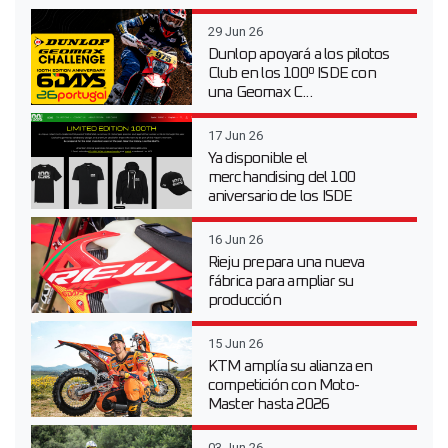
29 Jun 26
Dunlop apoyará a los pilotos
Club en los 100º ISDE con
una Geomax C...
17 Jun 26
Ya disponible el
merchandising del 100
aniversario de los ISDE
16 Jun 26
Rieju prepara una nueva
fábrica para ampliar su
producción
15 Jun 26
KTM amplía su alianza en
competición con Moto-
Master hasta 2026
03 Jun 26