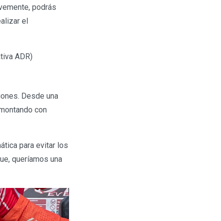
evemente, podrás
alizar el
tiva ADR)
iones. Desde una
y montando con
tica para evitar los
que, queríamos una