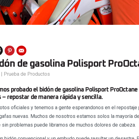
idón de gasolina Polisport ProOc
|
Prueba de Productos
s probado el bidón de gasolina Polisport ProOctane d
 – repostar de manera rápida y sencilla.
tos oficiales y tenemos a gente esperandonos en el repostaje
 gafas nuevas. Muchos de nosotros estamos solos la mayoría d
je sin problemas puede librarnos de muchos dolores de cabeza.
un bidón convencional y un embudo puede resultar un desastre. 