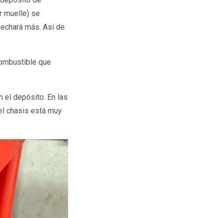
r muelle) se
o echará más. Así de
combustible que
 el depósito. En las
l chasis está muy