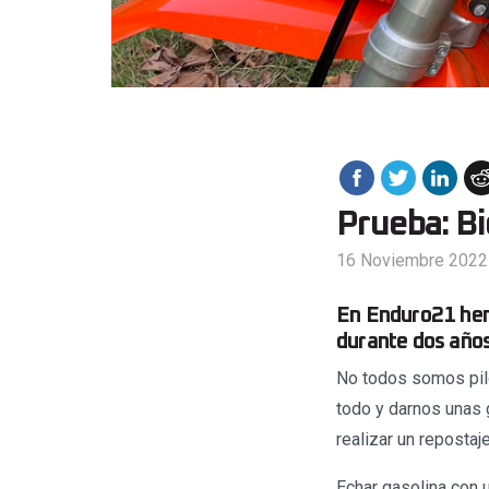
Prueba: B
16 Noviembre 2022
En Enduro21 hemo
durante dos años
No todos somos pilo
todo y darnos unas
realizar un reposta
Echar gasolina con 