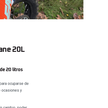
tane 20L
e 20 litros
 para ocuparse de
e ocasiones y
En cambio, poder