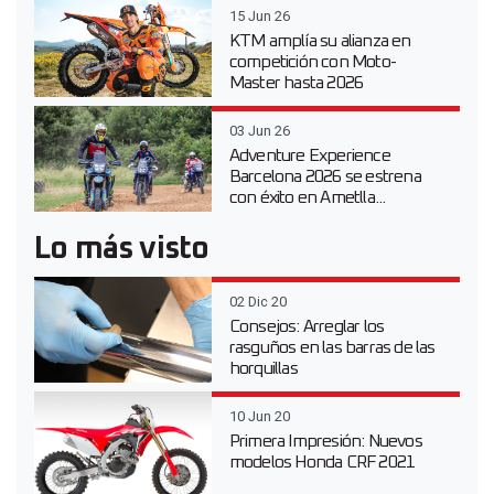
15 Jun 26
KTM amplía su alianza en
competición con Moto-
Master hasta 2026
03 Jun 26
Adventure Experience
Barcelona 2026 se estrena
con éxito en Ametlla...
Lo más visto
02 Dic 20
Consejos: Arreglar los
rasguños en las barras de las
horquillas
10 Jun 20
Primera Impresión: Nuevos
modelos Honda CRF 2021