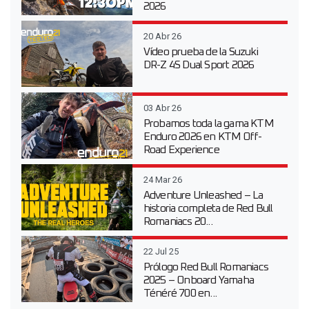
2026
20 Abr 26
Vídeo prueba de la Suzuki
DR-Z 4S Dual Sport 2026
03 Abr 26
Probamos toda la gama KTM
Enduro 2026 en KTM Off-
Road Experience
24 Mar 26
Adventure Unleashed – La
historia completa de Red Bull
Romaniacs 20...
22 Jul 25
Prólogo Red Bull Romaniacs
2025 – Onboard Yamaha
Ténéré 700 en...