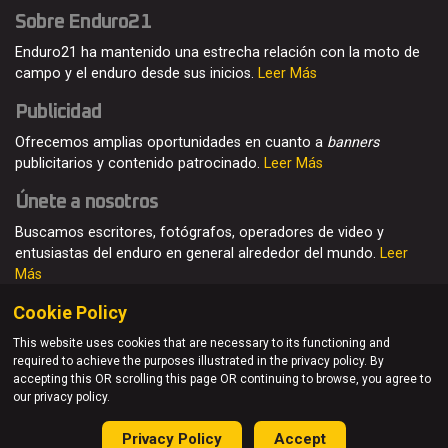
Sobre Enduro21
Enduro21 ha mantenido una estrecha relación con la moto de
campo y el enduro desde sus inicios.
Leer Más
Publicidad
Ofrecemos amplias oportunidades en cuanto a
banners
publicitarios y contenido patrocinado.
Leer Más
Únete a nosotros
Buscamos escritores, fotógrafos, operadores de video y
entusiastas del enduro en general alrededor del mundo.
Leer
Más
Cookie Policy
This website uses cookies that are necessary to its functioning and
required to achieve the purposes illustrated in the privacy policy. By
© Enduro21 / Future7Media Limited. Todos los derechos
accepting this OR scrolling this page OR continuing to browse, you agree to
reservados
our privacy policy.
Home
Quienes somos
Contacto
Únete
Publicidad
Privacy Policy
Accept
Privacy Policy