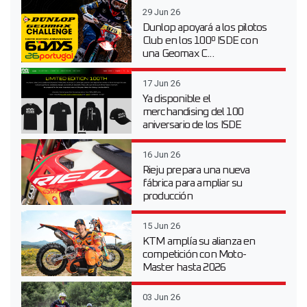
29 Jun 26
Dunlop apoyará a los pilotos
Club en los 100º ISDE con
una Geomax C...
17 Jun 26
Ya disponible el
merchandising del 100
aniversario de los ISDE
16 Jun 26
Rieju prepara una nueva
fábrica para ampliar su
producción
15 Jun 26
KTM amplía su alianza en
competición con Moto-
Master hasta 2026
03 Jun 26