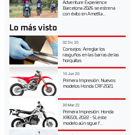
Adventure Experience
Barcelona 2026 se estrena
con éxito en Ametlla...
Lo más visto
02 Dic 20
Consejos: Arreglar los
rasguños en las barras de las
horquillas
10 Jun 20
Primera Impresión: Nuevos
modelos Honda CRF 2021
30 Mar 22
Primera Impresión: Honda
XR650L 2022 - Sí, este
modelo aún sigue f...