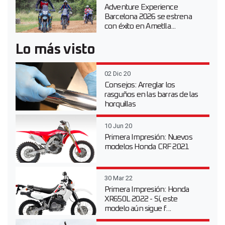
Adventure Experience
Barcelona 2026 se estrena
con éxito en Ametlla...
Lo más visto
02 Dic 20
Consejos: Arreglar los
rasguños en las barras de las
horquillas
10 Jun 20
Primera Impresión: Nuevos
modelos Honda CRF 2021
30 Mar 22
Primera Impresión: Honda
XR650L 2022 - Sí, este
modelo aún sigue f...