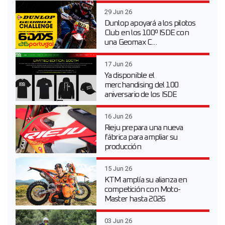
29 Jun 26
Dunlop apoyará a los pilotos
Club en los 100º ISDE con
una Geomax C...
17 Jun 26
Ya disponible el
merchandising del 100
aniversario de los ISDE
16 Jun 26
Rieju prepara una nueva
fábrica para ampliar su
producción
15 Jun 26
KTM amplía su alianza en
competición con Moto-
Master hasta 2026
03 Jun 26