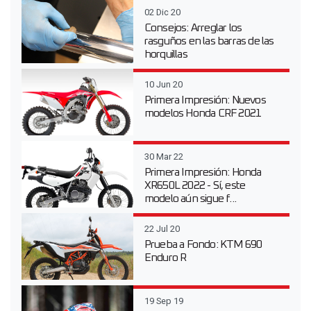
02 Dic 20
Consejos: Arreglar los
rasguños en las barras de las
horquillas
10 Jun 20
Primera Impresión: Nuevos
modelos Honda CRF 2021
30 Mar 22
Primera Impresión: Honda
XR650L 2022 - Sí, este
modelo aún sigue f...
22 Jul 20
Prueba a Fondo: KTM 690
Enduro R
19 Sep 19