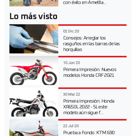
con éxito en Ametlla...
Lo más visto
02 Dic 20
Consejos: Arreglar los
rasguños en las barras de las
horquillas
10 Jun 20
Primera Impresión: Nuevos
modelos Honda CRF 2021
30 Mar 22
Primera Impresión: Honda
XR650L 2022 - Sí, este
modelo aún sigue f...
22 Jul 20
Prueba a Fondo: KTM 690