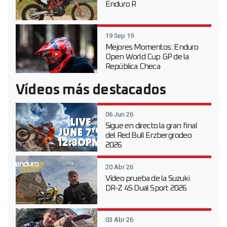
Enduro R
19 Sep 19
Mejores Momentos: Enduro
Open World Cup GP de la
República Checa
Vídeos más destacados
06 Jun 26
Sigue en directo la gran final
del Red Bull Erzbergrodeo
2026
20 Abr 26
Vídeo prueba de la Suzuki
DR-Z 4S Dual Sport 2026
03 Abr 26