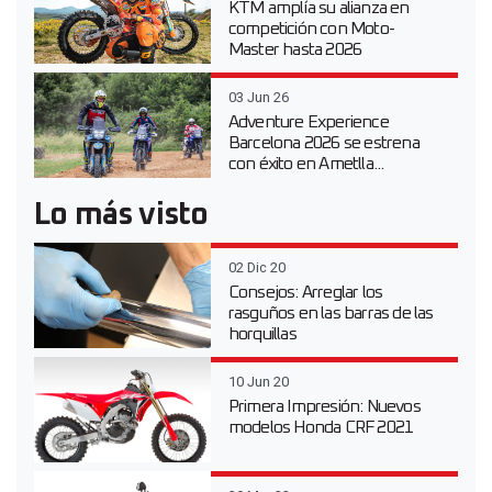
KTM amplía su alianza en
competición con Moto-
Master hasta 2026
03 Jun 26
Adventure Experience
Barcelona 2026 se estrena
con éxito en Ametlla...
Lo más visto
02 Dic 20
Consejos: Arreglar los
rasguños en las barras de las
horquillas
10 Jun 20
Primera Impresión: Nuevos
modelos Honda CRF 2021