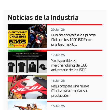
Noticias de la Industria
29 Jun 26
Dunlop apoyará a los pilotos
Club en los 100º ISDE con
una Geomax C...
17 Jun 26
Ya disponible el
merchandising del 100
aniversario de los ISDE
16 Jun 26
Rieju prepara una nueva
fábrica para ampliar su
producción
15 Jun 26