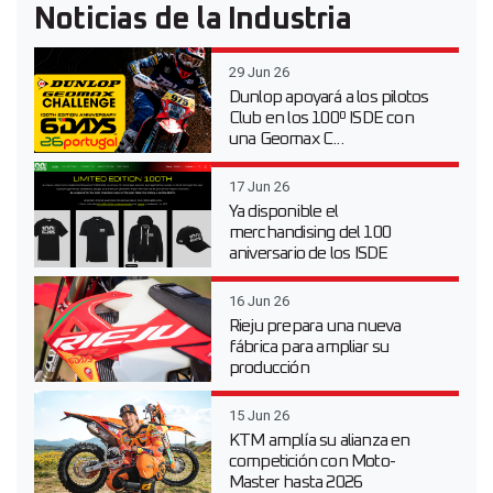
Noticias de la Industria
29 Jun 26
Dunlop apoyará a los pilotos
Club en los 100º ISDE con
una Geomax C...
17 Jun 26
Ya disponible el
merchandising del 100
aniversario de los ISDE
16 Jun 26
Rieju prepara una nueva
fábrica para ampliar su
producción
15 Jun 26
KTM amplía su alianza en
competición con Moto-
Master hasta 2026