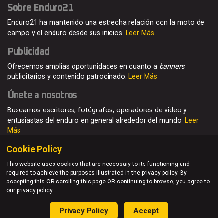
Sobre Enduro21
Enduro21 ha mantenido una estrecha relación con la moto de
campo y el enduro desde sus inicios.
Leer Más
Publicidad
Ofrecemos amplias oportunidades en cuanto a
banners
publicitarios y contenido patrocinado.
Leer Más
Únete a nosotros
Buscamos escritores, fotógrafos, operadores de video y
entusiastas del enduro en general alrededor del mundo.
Leer
Más
Cookie Policy
This website uses cookies that are necessary to its functioning and
required to achieve the purposes illustrated in the privacy policy. By
© Enduro21 / Future7Media Limited. Todos los derechos
accepting this OR scrolling this page OR continuing to browse, you agree to
reservados
our privacy policy.
Home
Quienes somos
Contacto
Únete
Publicidad
Privacy Policy
Accept
Privacy Policy