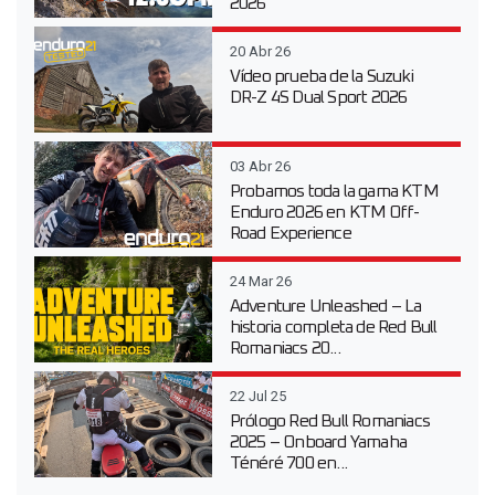
2026
20 Abr 26
Vídeo prueba de la Suzuki
DR-Z 4S Dual Sport 2026
03 Abr 26
Probamos toda la gama KTM
Enduro 2026 en KTM Off-
Road Experience
24 Mar 26
Adventure Unleashed – La
historia completa de Red Bull
Romaniacs 20...
22 Jul 25
Prólogo Red Bull Romaniacs
2025 – Onboard Yamaha
Ténéré 700 en...