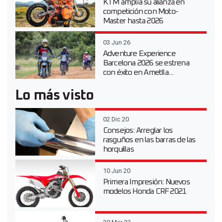
KTM amplía su alianza en
competición con Moto-
Master hasta 2026
03 Jun 26
Adventure Experience
Barcelona 2026 se estrena
con éxito en Ametlla...
Lo más visto
02 Dic 20
Consejos: Arreglar los
rasguños en las barras de las
horquillas
10 Jun 20
Primera Impresión: Nuevos
modelos Honda CRF 2021