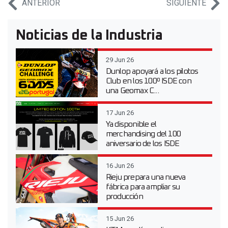
ANTERIOR
SIGUIENTE
Noticias de la Industria
29 Jun 26
Dunlop apoyará a los pilotos
Club en los 100º ISDE con
una Geomax C...
17 Jun 26
Ya disponible el
merchandising del 100
aniversario de los ISDE
16 Jun 26
Rieju prepara una nueva
fábrica para ampliar su
producción
15 Jun 26