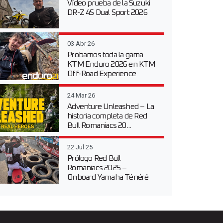
Vídeo prueba de la Suzuki
DR-Z 4S Dual Sport 2026
03 Abr 26
Probamos toda la gama
KTM Enduro 2026 en KTM
Off-Road Experience
24 Mar 26
Adventure Unleashed – La
historia completa de Red
Bull Romaniacs 20...
22 Jul 25
Prólogo Red Bull
Romaniacs 2025 –
Onboard Yamaha Ténéré
700 en...