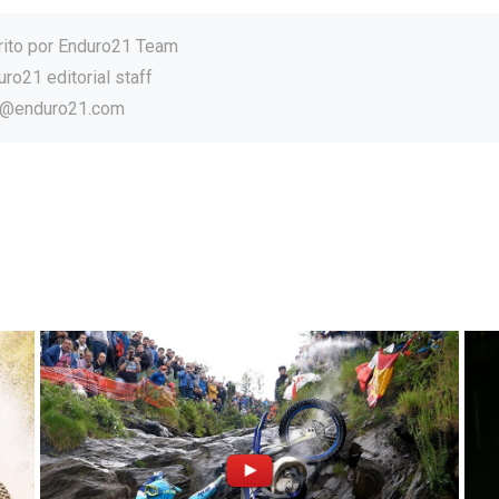
rito por
Enduro21 Team
ro21 editorial staff
o@enduro21.com