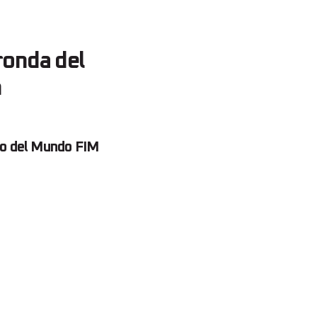
ronda del
m
to del Mundo FIM