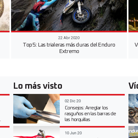
22 Abr 2020
Top 5: Las trialeras más duras del Enduro
V
d
Extremo
Lo más visto
Ví
02 Dic 20
Consejos: Arreglar los
rasguños en las barras de
.
las horquillas
10 Jun 20