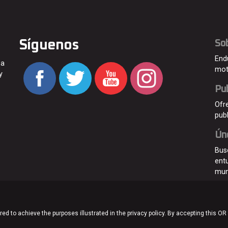
Síguenos
So
End
 a
mot
y
Pub
Ofr
pub
Ún
Bus
ent
mu
ed to achieve the purposes illustrated in the privacy policy. By accepting this OR