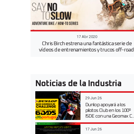
17 Abr 2020
Chris Birch estrena una fantástica serie de
vídeos de entrenamientos y trucos off-roa
Noticias de la Industria
29 Jun 26
Dunlop apoyará a los
pilotos Club en los 100º
ISDE con una Geomax C..
17 Jun 26