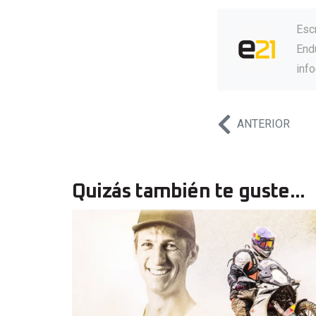
Esc
Endu
inf
ANTERIOR
Quizás también te guste...