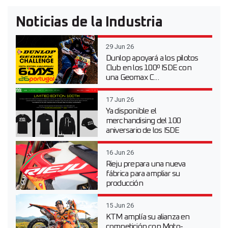
Noticias de la Industria
29 Jun 26
Dunlop apoyará a los pilotos
Club en los 100º ISDE con
una Geomax C...
17 Jun 26
Ya disponible el
merchandising del 100
aniversario de los ISDE
16 Jun 26
Rieju prepara una nueva
fábrica para ampliar su
producción
15 Jun 26
KTM amplía su alianza en
competición con Moto-