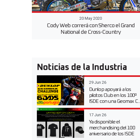
20 May 2020
Cody Web correrá con Sherco el Grand
National de Cross-Country
Noticias de la Industria
29 Jun 26
Dunlop apoyará a los
pilotos Club en los 100º
ISDE con una Geomax C..
17 Jun 26
Ya disponible el
merchandising del 100
aniversario de los ISDE