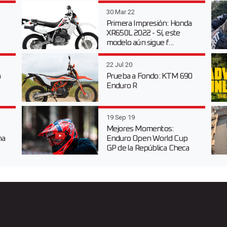
30 Mar 22
Primera Impresión: Honda
XR650L 2022 - Sí, este
modelo aún sigue f...
22 Jul 20
n
Prueba a Fondo: KTM 690
Enduro R
19 Sep 19
Mejores Momentos:
na
Enduro Open World Cup
GP de la República Checa