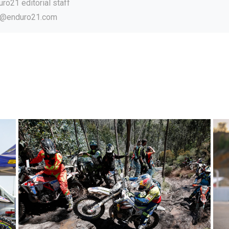
ro21 editorial staff
o@enduro21.com