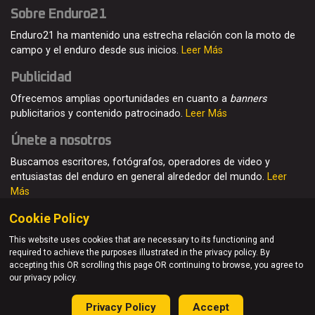
Sobre Enduro21
Enduro21 ha mantenido una estrecha relación con la moto de
campo y el enduro desde sus inicios.
Leer Más
Publicidad
Ofrecemos amplias oportunidades en cuanto a
banners
publicitarios y contenido patrocinado.
Leer Más
Únete a nosotros
Buscamos escritores, fotógrafos, operadores de video y
entusiastas del enduro en general alrededor del mundo.
Leer
Más
Cookie Policy
This website uses cookies that are necessary to its functioning and
required to achieve the purposes illustrated in the privacy policy. By
© Enduro21 / Future7Media Limited. Todos los derechos
accepting this OR scrolling this page OR continuing to browse, you agree to
reservados
our privacy policy.
Home
Quienes somos
Contacto
Únete
Publicidad
Privacy Policy
Accept
Privacy Policy