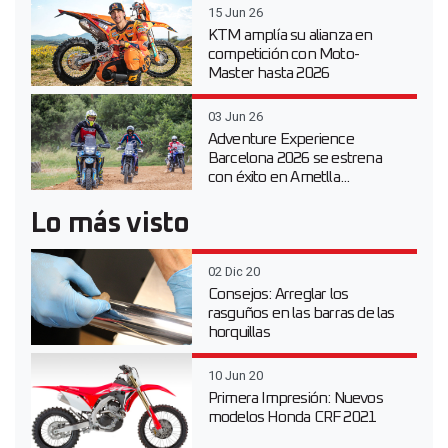
15 Jun 26
KTM amplía su alianza en
competición con Moto-
Master hasta 2026
03 Jun 26
Adventure Experience
Barcelona 2026 se estrena
con éxito en Ametlla...
Lo más visto
02 Dic 20
Consejos: Arreglar los
rasguños en las barras de las
horquillas
10 Jun 20
Primera Impresión: Nuevos
modelos Honda CRF 2021