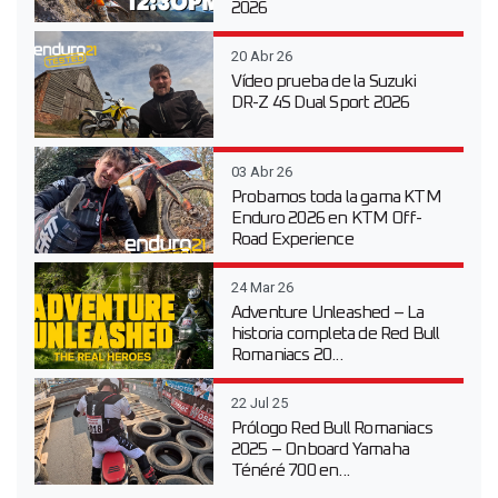
2026
20 Abr 26
Vídeo prueba de la Suzuki
DR-Z 4S Dual Sport 2026
03 Abr 26
Probamos toda la gama KTM
Enduro 2026 en KTM Off-
Road Experience
24 Mar 26
Adventure Unleashed – La
historia completa de Red Bull
Romaniacs 20...
22 Jul 25
Prólogo Red Bull Romaniacs
2025 – Onboard Yamaha
Ténéré 700 en...