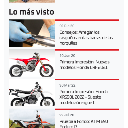
Lo más visto
02 Dic 20
Consejos: Arreglar los
rasguños en las barras de las
horquillas
10 Jun 20
Primera Impresión: Nuevos
modelos Honda CRF 2021
30 Mar 22
Primera Impresión: Honda
XR650L 2022 - Sí, este
modelo aún sigue f...
22 Jul 20
Prueba a Fondo: KTM 690
Enduro R