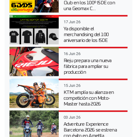
Club en los 100º ISDE con
una Geomax C...
17 Jun 26
Ya disponible el
merchandising del 100
aniversario de los ISDE
16 Jun 26
Rieju prepara una nueva
fábrica para ampliar su
producción
15 Jun 26
KTM amplía su alianza en
competición con Moto-
Master hasta 2026
03 Jun 26
Adventure Experience
Barcelona 2026 se estrena
con éxito en Ametlla...