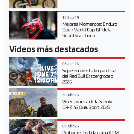
19 Sep 19
Mejores Momentos: Enduro
Open World Cup GP de la
República Checa
Vídeos más destacados
06 Jun 26
Sigue en directo la gran final
del Red Bull Erzbergrodeo
2026
20 Abr 26
Vídeo prueba de la Suzuki
DR-Z 4S Dual Sport 2026
03 Abr 26
Probamos toda la gama KTM