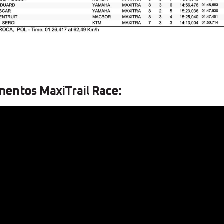
entos MaxiTrail Race: