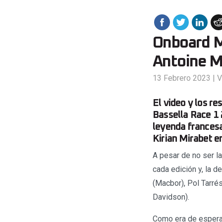
Onboard Ma
Antoine M
13 Febrero 2023
|
V
El video y los r
Bassella Race 1 
leyenda francesa
Kirian Mirabet e
A pesar de no ser la
cada edición y, la d
(Macbor), Pol Tarrés
Davidson).
Como era de esperar