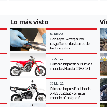
Lo más visto
Ví
02 Dic 20
Consejos: Arreglar los
rasguños en las barras de
.
las horquillas
10 Jun 20
Primera Impresión: Nuevos
modelos Honda CRF 2021
30 Mar 22
Primera Impresión: Honda
XR650L 2022 - Sí, este
modelo aún sigue f...