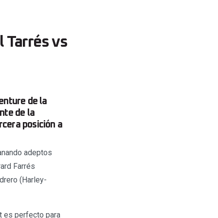
l Tarrés vs
enture de la
nte de la
rcera posición a
 ganando adeptos
rard Farrés
drero (Harley-
t es perfecto para