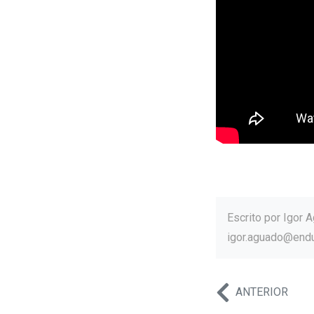
Escrito por
Igor 
igor.aguado@end
ANTERIOR