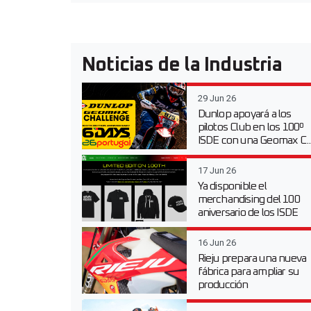
Noticias de la Industria
29 Jun 26
Dunlop apoyará a los
pilotos Club en los 100º
ISDE con una Geomax C..
17 Jun 26
Ya disponible el
merchandising del 100
aniversario de los ISDE
16 Jun 26
Rieju prepara una nueva
fábrica para ampliar su
producción