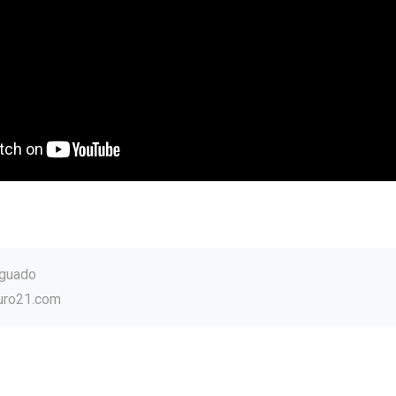
Aguado
uro21.com