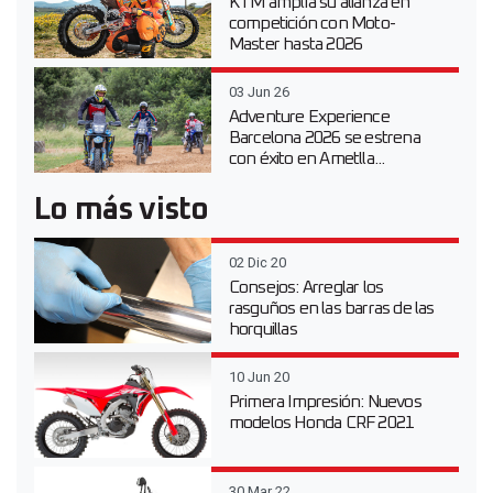
KTM amplía su alianza en
competición con Moto-
Master hasta 2026
03 Jun 26
Adventure Experience
Barcelona 2026 se estrena
con éxito en Ametlla...
Lo más visto
02 Dic 20
Consejos: Arreglar los
rasguños en las barras de las
horquillas
10 Jun 20
Primera Impresión: Nuevos
modelos Honda CRF 2021
30 Mar 22