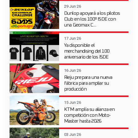
29 Jun 26
Dunlop apoyará a los pilotos
Club en los 100º ISDE con
una Geomax C...
17 Jun 26
Ya disponible el
merchandising del 100
aniversario de los ISDE
16 Jun 26
Rieju prepara una nueva
fábrica para ampliar su
producción
15 Jun 26
KTM amplía su alianza en
competición con Moto-
Master hasta 2026
03 Jun 26