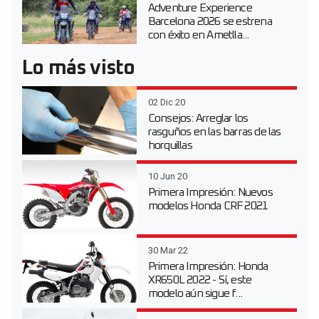
Adventure Experience
Barcelona 2026 se estrena
con éxito en Ametlla...
Lo más visto
02 Dic 20
Consejos: Arreglar los
rasguños en las barras de las
horquillas
10 Jun 20
Primera Impresión: Nuevos
modelos Honda CRF 2021
30 Mar 22
Primera Impresión: Honda
XR650L 2022 - Sí, este
modelo aún sigue f...