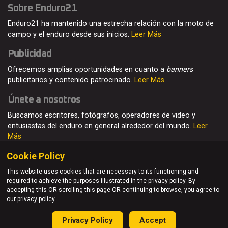
Sobre Enduro21
Enduro21 ha mantenido una estrecha relación con la moto de
campo y el enduro desde sus inicios.
Leer Más
Publicidad
Ofrecemos amplias oportunidades en cuanto a
banners
publicitarios y contenido patrocinado.
Leer Más
Únete a nosotros
Buscamos escritores, fotógrafos, operadores de video y
entusiastas del enduro en general alrededor del mundo.
Leer
Más
Cookie Policy
This website uses cookies that are necessary to its functioning and
required to achieve the purposes illustrated in the privacy policy. By
© Enduro21 / Future7Media Limited. Todos los derechos
accepting this OR scrolling this page OR continuing to browse, you agree to
reservados
our privacy policy.
Home
Quienes somos
Contacto
Únete
Publicidad
Privacy Policy
Accept
Privacy Policy