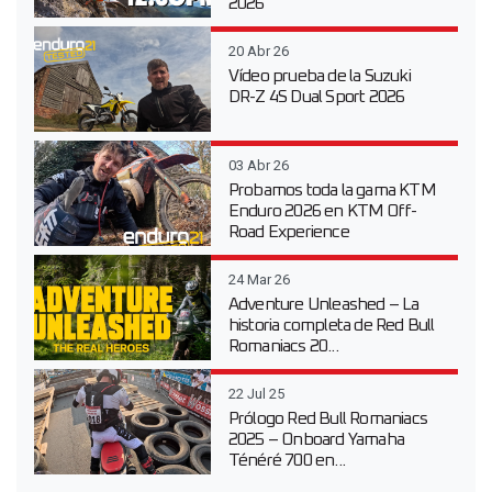
2026
20 Abr 26
Vídeo prueba de la Suzuki
DR-Z 4S Dual Sport 2026
03 Abr 26
Probamos toda la gama KTM
Enduro 2026 en KTM Off-
Road Experience
24 Mar 26
Adventure Unleashed – La
historia completa de Red Bull
Romaniacs 20...
22 Jul 25
Prólogo Red Bull Romaniacs
2025 – Onboard Yamaha
Ténéré 700 en...