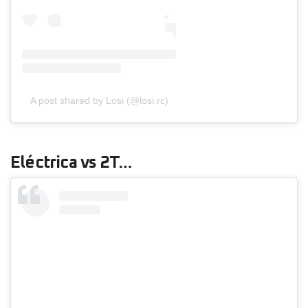
A post shared by Losi (@losi.rc)
Eléctrica vs 2T…