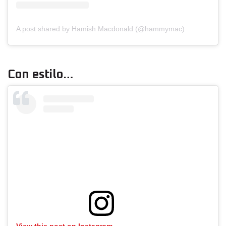
A post shared by Hamish Macdonald (@hammymac)
Con estilo…