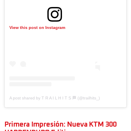
View this post on Instagram
A post shared by T R A I L H I T S 🏁 (@trailhits_)
Primera Impresión: Nueva KTM 300