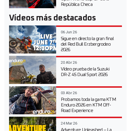
República Checa
Vídeos más destacados
06 Jun 26
Sigue en directo la gran final
del Red Bull Erzbergrodeo
2026
20 Abr 26
Vídeo prueba de la Suzuki
DR-Z 4S Dual Sport 2026
03 Abr 26
Probamos toda la gama KTM
Enduro 2026 en KTM Off-
Road Experience
24 Mar 26
Adventure Unleashed – La