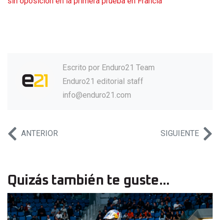
sin oposición en la primera prueba en Francia
Escrito por
Enduro21 Team
Enduro21 editorial staff
info@enduro21.com
ANTERIOR
SIGUIENTE
Quizás también te guste...