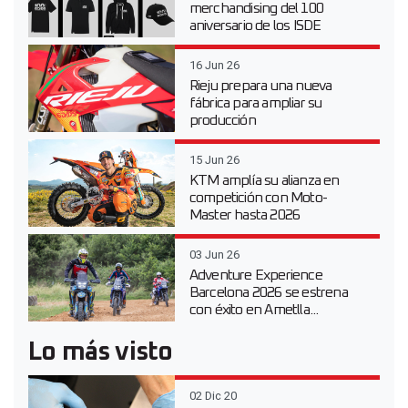
merchandising del 100
aniversario de los ISDE
16 Jun 26
Rieju prepara una nueva
fábrica para ampliar su
producción
15 Jun 26
KTM amplía su alianza en
competición con Moto-
Master hasta 2026
03 Jun 26
Adventure Experience
Barcelona 2026 se estrena
con éxito en Ametlla...
Lo más visto
02 Dic 20