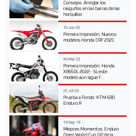
Consejos: Arreglar los
rasguños en las barras de las
horquillas
10 Jun 20
Primera Impresión: Nuevos
modelos Honda CRF 2021
30 Mar 22
Primera Impresión: Honda
XR650L 2022 - Sí, este
modelo aún sigue f...
22 Jul 20
Prueba a Fondo: KTM 690
Enduro R
19 Sep 19
Mejores Momentos: Enduro
Open World Cup GP de la