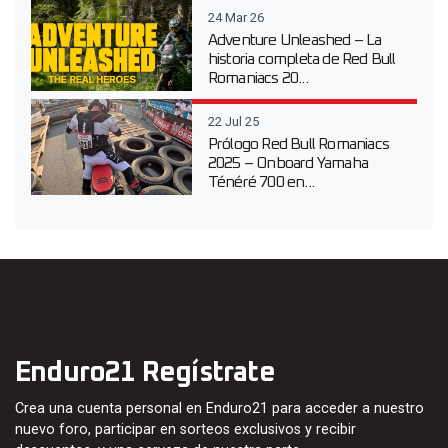
24 Mar 26
Adventure Unleashed – La
historia completa de Red Bull
Romaniacs 20...
22 Jul 25
Prólogo Red Bull Romaniacs
2025 – Onboard Yamaha
Ténéré 700 en...
Enduro21 Regístrate
Crea una cuenta personal en Enduro21 para acceder a nuestro
nuevo foro, participar en sorteos exclusivos y recibir