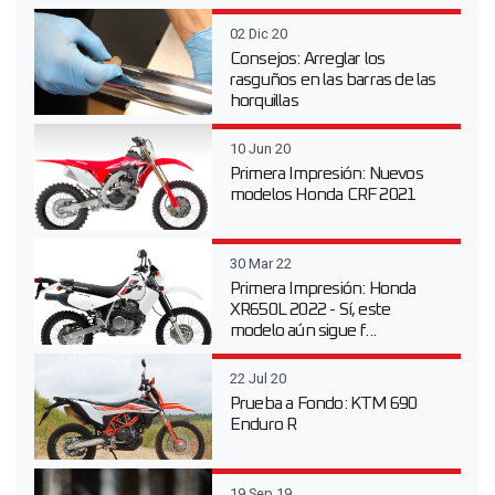
02 Dic 20
Consejos: Arreglar los
rasguños en las barras de las
horquillas
10 Jun 20
Primera Impresión: Nuevos
modelos Honda CRF 2021
30 Mar 22
Primera Impresión: Honda
XR650L 2022 - Sí, este
modelo aún sigue f...
22 Jul 20
Prueba a Fondo: KTM 690
Enduro R
19 Sep 19