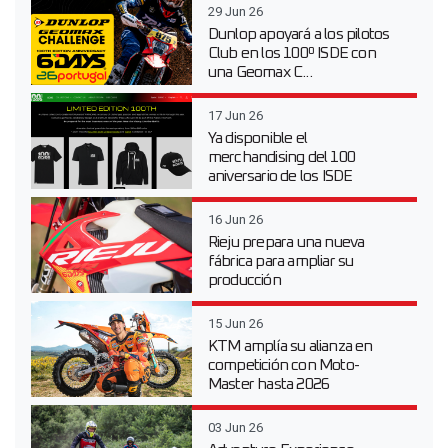
29 Jun 26
Dunlop apoyará a los pilotos
Club en los 100º ISDE con
una Geomax C...
17 Jun 26
Ya disponible el
merchandising del 100
aniversario de los ISDE
16 Jun 26
Rieju prepara una nueva
fábrica para ampliar su
producción
15 Jun 26
KTM amplía su alianza en
competición con Moto-
Master hasta 2026
03 Jun 26