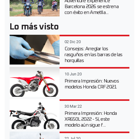
Adventure Experience
Barcelona 2026 se estrena
con éxito en Ametlla...
Lo más visto
02 Dic 20
Consejos: Arreglar los
rasguños en las barras de las
horquillas
10 Jun 20
Primera Impresión: Nuevos
modelos Honda CRF 2021
30 Mar 22
Primera Impresión: Honda
XR650L 2022 - Sí, este
modelo aún sigue f...
22 Jul 20